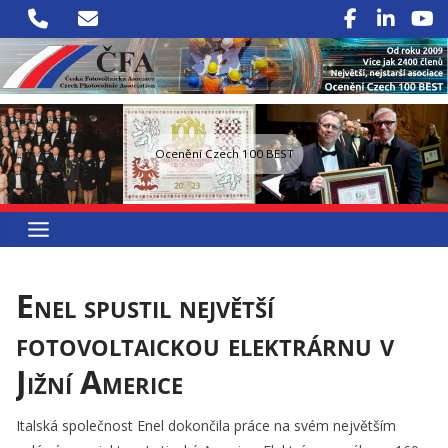
Přeskočit
na
obsah
Ocenění Czech 100 BEST
Enel spustil největší
fotovoltaickou elektrárnu v
Jižní Americe
Italská společnost Enel dokončila práce na svém největším