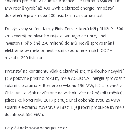
solárním projektu v Latinské Americe. Elektrárna o výkonu 160
MW ročně vyrobí až 400 GWh elektrické energie, množství
dostatečné pro zhruba 200 tisíc tamních domácností.
Do výstavby solární farmy Finis Terrae, která leží přibližně 1300
km severně od hlavního města Santiago de Chile, Enel
investoval přibližně 270 milionů dolarů. Nově zprovozněná
elektrárna by měla přinést roční úsporu na emisích CO2 v
rozsahu 200 tisíc tun.
Prvenství na kontinentu však elektrárně zřejmě dlouho nevydrží.
Již v polovině příštího roku by měla ACCIONA Energía zprovoznit
solární elektrárnu El Romero o výkonu 196 MW, ležící rovněž v
Chile. Ani ta však nezůstane na vrcholu více než několik měsíců,
jelikož ke konci roku 2017 plánuje Enel dokončit svou 254MW
solární elektrárnu Ituverava v Brazílii. Její roční produkce by měla
dosahovat 550 GWh.
Celý článek:
www.oenergetice.cz