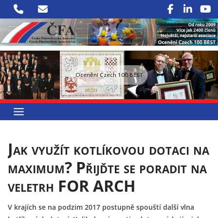
Přeskočit
na
obsah
Ocenění Czech 100 BEST
Jak využít kotlíkovou dotaci na
maximum? Přijďte se poradit na
veletrh FOR ARCH
V krajích se na podzim 2017 postupně spouští další vlna