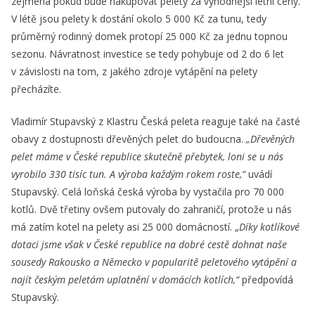
zejména pokud bude nakupovat pelety za výhodnější letní ceny.
V létě jsou pelety k dostání okolo 5 000 Kč za tunu, tedy
průměrný rodinný domek protopí 25 000 Kč za jednu topnou
sezonu. Návratnost investice se tedy pohybuje od 2 do 6 let
v závislosti na tom, z jakého zdroje vytápění na pelety
přecházíte.
Vladimír Stupavský z Klastru Česká peleta reaguje také na časté
obavy z dostupnosti dřevěných pelet do budoucna.
„Dřevěných
pelet máme v České republice skutečně přebytek, loni se u nás
vyrobilo 330 tisíc tun. A výroba každým rokem roste,“
uvádí
Stupavský. Celá loňská česká výroba by vystačila pro 70 000
kotlů. Dvě třetiny ovšem putovaly do zahraničí, protože u nás
má zatím kotel na pelety asi 25 000 domácností. „
Díky kotlíkové
dotaci jsme však v České republice na dobré cestě dohnat naše
sousedy Rakousko a Německo v popularitě peletového vytápění a
najít českým peletám uplatnění v domácích kotlích,“
předpovídá
Stupavský.