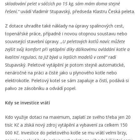
skladování pelet v sáčcích po 15 kg, sám mám doma stejné
řešení,“
uvádí Vladimír Stupavský, předseda Klastru Česká peleta.
Z dotace uhradíte také náklady na úpravy spalinových cest,
topenářské práce, případně i novou otopnou soustavu nebo
související stavební úpravy.
„U peletových kotlů navíc můžete
zvýšit svůj komfort při vytápění díky dálkovému ovládání kotle a
kvalitní regulaci, ta již bývá u lepších modelů v ceně“
radí
Stupavský. Peletové vytápění je potom stejně automatické,
nenáročné na práci a čisté jako u plynového kotle nebo
elektrokotle. Peletový kotel se sám zapaluje a čistí, podává si
palivo ze zásobníku a odvádí popel.
Kdy se investice vrátí
Kdo využije dotaci na maximum, zaplatí ze svého třeba jen 20
tisíc Kč a získá nový zdroj vytápění a vybavení za celkem 150
000 Kč. Investice do peletového kotle se mu vrátí velmi brzy,