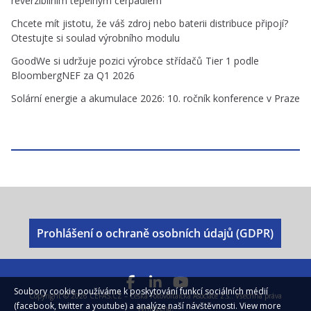
reverzibilním tepelným čerpadlem
Chcete mít jistotu, že váš zdroj nebo baterii distribuce připojí?
Otestujte si soulad výrobního modulu
GoodWe si udržuje pozici výrobce střídačů Tier 1 podle
BloombergNEF za Q1 2026
Solární energie a akumulace 2026: 10. ročník konference v Praze
Prohlášení o ochraně osobních údajů (GDPR)
Soubory cookie používáme k poskytování funkcí sociálních médií
Copyright © 2026
CEFAS.CZ – Česká Fotovoltaická Asociace z.s.
. Všechna práva
(facebook, twitter a youtube) a analýze naší návštěvnosti.
View more
vyhrazena.