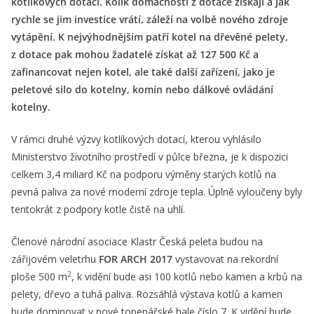
kotlíkových dotací. Kolik domácnosti z dotace získají a jak
rychle se jim investice vrátí, záleží na volbě nového zdroje
vytápění. K nejvýhodnějším patří kotel na dřevěné pelety,
z dotace pak mohou žadatelé získat až 127 500 Kč a
zafinancovat nejen kotel, ale také další zařízení, jako je
peletové silo do kotelny, komín nebo dálkové ovládání
kotelny.
V rámci druhé výzvy kotlíkových dotací, kterou vyhlásilo
Ministerstvo životního prostředí v půlce března, je k dispozici
celkem 3,4 miliard Kč na podporu výměny starých kotlů na
pevná paliva za nové moderní zdroje tepla. Úplně vyloučeny byly
tentokrát z podpory kotle čistě na uhlí.
Členové národní asociace Klastr Česká peleta budou na
zářijovém veletrhu
FOR ARCH 2017
vystavovat na rekordní
2
ploše 500 m
, k vidění bude asi 100 kotlů nebo kamen a krbů na
pelety, dřevo a tuhá paliva. Rozsáhlá výstava kotlů a kamen
bude dominovat v nové topenářské hale číslo 7. K vidění bude