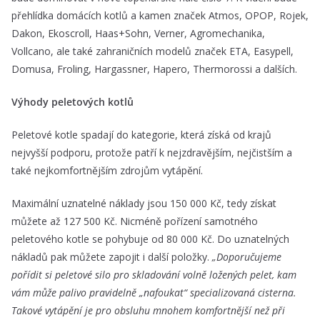
přehlídka domácích kotlů a kamen značek Atmos, OPOP, Rojek,
Dakon, Ekoscroll, Haas+Sohn, Verner, Agromechanika,
Vollcano, ale také zahraničních modelů značek ETA, Easypell,
Domusa, Froling, Hargassner, Hapero, Thermorossi a dalších.
Výhody peletových kotlů
Peletové kotle spadají do kategorie, která získá od krajů
nejvyšší podporu, protože patří k nejzdravějším, nejčistším a
také nejkomfortnějším zdrojům vytápění.
Maximální uznatelné náklady jsou 150 000 Kč, tedy získat
můžete až 127 500 Kč. Nicméně pořízení samotného
peletového kotle se pohybuje od 80 000 Kč. Do uznatelných
nákladů pak můžete zapojit i další položky.
„Doporučujeme
pořídit si peletové silo pro skladování volně ložených pelet, kam
vám může palivo pravidelně „nafoukat“ specializovaná cisterna.
Takové vytápění je pro obsluhu mnohem komfortnější než při