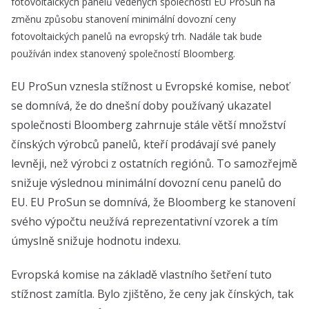
fotovoltaických panelů vedených společností EU ProSun na
změnu způsobu stanovení minimální dovozní ceny
fotovoltaických panelů na evropský trh. Nadále tak bude
používán index stanovený společností Bloomberg.
EU ProSun vznesla stížnost u Evropské komise, neboť
se domnívá, že do dnešní doby používaný ukazatel
společnosti Bloomberg zahrnuje stále větší množství
čínských výrobců panelů, kteří prodávají své panely
levněji, než výrobci z ostatních regiónů. To samozřejmě
snižuje výslednou minimální dovozní cenu panelů do
EU. EU ProSun se domnívá, že Bloomberg ke stanovení
svého výpočtu neužívá reprezentativní vzorek a tím
úmyslně snižuje hodnotu indexu.
Evropská komise na základě vlastního šetření tuto
stížnost zamítla. Bylo zjištěno, že ceny jak čínských, tak