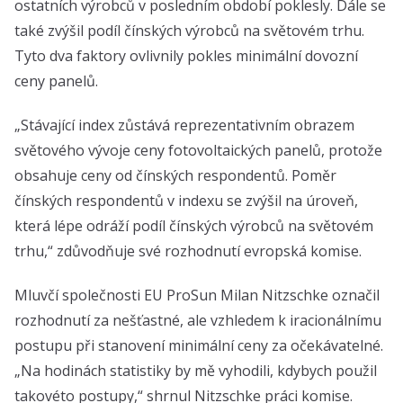
ostatních výrobců v posledním období poklesly. Dále se
také zvýšil podíl čínských výrobců na světovém trhu.
Tyto dva faktory ovlivnily pokles minimální dovozní
ceny panelů.
„Stávající index zůstává reprezentativním obrazem
světového vývoje ceny fotovoltaických panelů, protože
obsahuje ceny od čínských respondentů. Poměr
čínských respondentů v indexu se zvýšil na úroveň,
která lépe odráží podíl čínských výrobců na světovém
trhu,“ zdůvodňuje své rozhodnutí evropská komise.
Mluvčí společnosti EU ProSun Milan Nitzschke označil
rozhodnutí za nešťastné, ale vzhledem k iracionálnímu
postupu při stanovení minimální ceny za očekávatelné.
„Na hodinách statistiky by mě vyhodili, kdybych použil
takovéto postupy,“ shrnul Nitzschke práci komise.