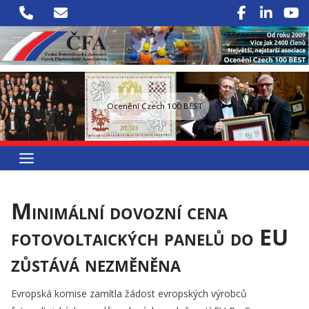
Přeskočit
na
obsah
Ocenění Czech 100 BEST
Minimální dovozní cena
fotovoltaických panelů do EU
zůstává nezměněna
Evropská komise zamítla žádost evropských výrobců