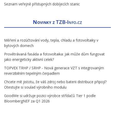
Seznam veřejně přístupných dobíjecích stanic
Novinky z
TZB-Info.cz
Měření a rozúčtování vody, tepla, chladu a fotovoltaiky v
bytových domech
Provětrávaná fasáda a fotovoltaika: Jak může dům fungovat
jako energeticky aktivní celek?
TOPVEX TRHP / SRHP - Nová generace VZT s integrovaným
reverzibilním tepelným čerpadlem
Chcete mít jistotu, že váš zdroj nebo baterii distribuce připojí?
Otestujte si soulad výrobního modulu
GoodWe si udržuje pozici výrobce střídačů Tier 1 podle
BloombergNEF za Q1 2026