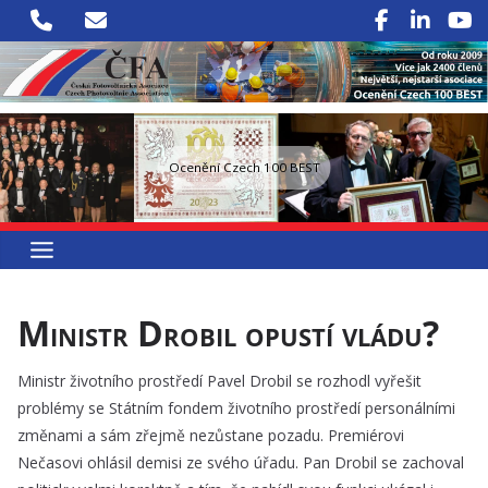
Přeskočit
na
obsah
Ocenění Czech 100 BEST
Ministr Drobil opustí vládu?
Ministr životního prostředí Pavel Drobil se rozhodl vyřešit
problémy se Státním fondem životního prostředí personálními
změnami a sám zřejmě nezůstane pozadu. Premiérovi
Nečasovi ohlásil demisi ze svého úřadu. Pan Drobil se zachoval