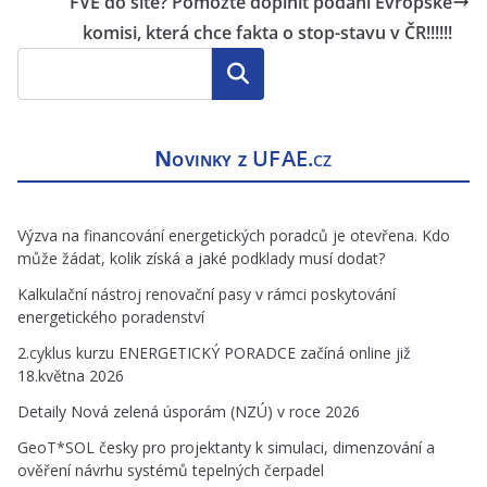
FVE do sítě? Pomozte doplnit podání Evropské
komisi, která chce fakta o stop-stavu v ČR!!!!!!
Hledat
Novinky z
UFAE.cz
Výzva na financování energetických poradců je otevřena. Kdo
může žádat, kolik získá a jaké podklady musí dodat?
Kalkulační nástroj renovační pasy v rámci poskytování
energetického poradenství
2.cyklus kurzu ENERGETICKÝ PORADCE začíná online již
18.května 2026
Detaily Nová zelená úsporám (NZÚ) v roce 2026
GeoT*SOL česky pro projektanty k simulaci, dimenzování a
ověření návrhu systémů tepelných čerpadel