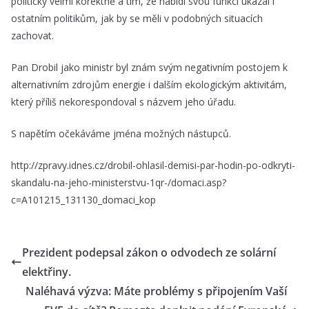
politicky velmi korektně a tím, že nabídl svou funkci ukázal i
ostatním politikům, jak by se měli v podobných situacích
zachovat.
Pan Drobil jako ministr byl znám svým negativním postojem k
alternativním zdrojům energie i dalším ekologickým aktivitám,
který příliš nekorespondoval s názvem jeho úřadu.
S napětím očekáváme jména možných nástupců.
http://zpravy.idnes.cz/drobil-ohlasil-demisi-par-hodin-po-odkryti-
skandalu-na-jeho-ministerstvu-1qr-/domaci.asp?
c=A101215_131130_domaci_kop
Prezident podepsal zákon o odvodech ze solární
elektřiny.
Naléhavá výzva: Máte problémy s připojením Vaší