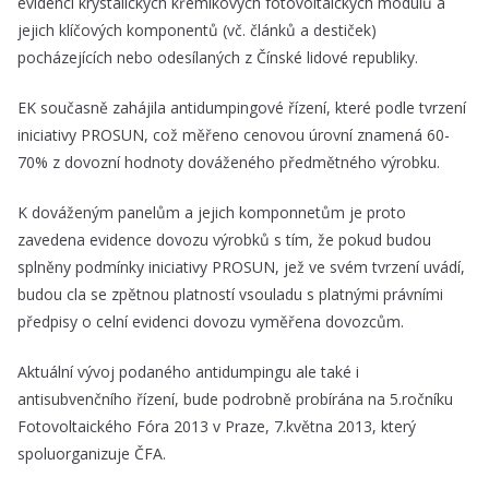
evidenci krystalických křemíkových fotovoltaických modulů a
jejich klíčových komponentů (vč. článků a destiček)
pocházejících nebo odesílaných z Čínské lidové republiky.
EK současně zahájila antidumpingové řízení, které podle tvrzení
iniciativy PROSUN, což měřeno cenovou úrovní znamená 60-
70% z dovozní hodnoty dováženého předmětného výrobku.
K dováženým panelům a jejich komponnetům je proto
zavedena evidence dovozu výrobků s tím, že pokud budou
splněny podmínky iniciativy PROSUN, jež ve svém tvrzení uvádí,
budou cla se zpětnou platností vsouladu s platnými právními
předpisy o celní evidenci dovozu vyměřena dovozcům.
Aktuální vývoj podaného antidumpingu ale také i
antisubvenčního řízení, bude podrobně probírána na 5.ročníku
Fotovoltaického Fóra 2013 v Praze, 7.května 2013, který
spoluorganizuje ČFA.