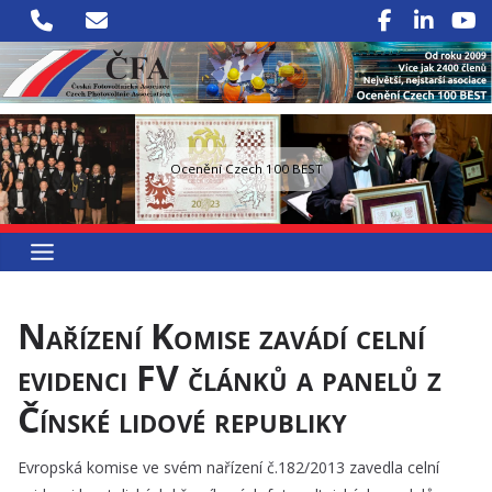
Přeskočit
na
obsah
Ocenění Czech 100 BEST
Nařízení Komise zavádí celní
evidenci FV článků a panelů z
Čínské lidové republiky
Evropská komise ve svém nařízení č.182/2013 zavedla celní