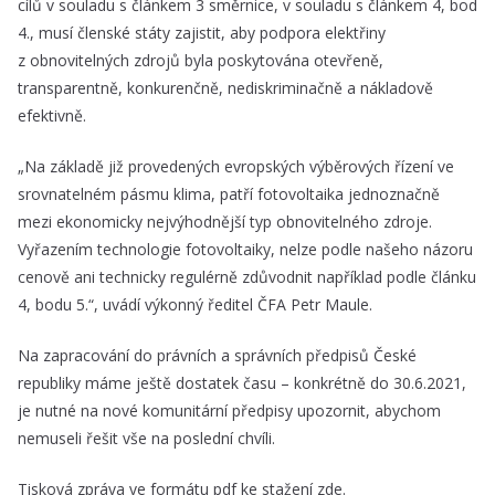
cílů v souladu s článkem 3 směrnice, v souladu s článkem 4, bod
4., musí členské státy zajistit, aby podpora elektřiny
z obnovitelných zdrojů byla poskytována otevřeně,
transparentně, konkurenčně, nediskriminačně a nákladově
efektivně.
„Na základě již provedených evropských výběrových řízení ve
srovnatelném pásmu klima, patří fotovoltaika jednoznačně
mezi ekonomicky nejvýhodnější typ obnovitelného zdroje.
Vyřazením technologie fotovoltaiky, nelze podle našeho názoru
cenově ani technicky regulérně zdůvodnit například podle článku
4, bodu 5.“, uvádí výkonný ředitel ČFA Petr Maule.
Na zapracování do právních a správních předpisů České
republiky máme ještě dostatek času – konkrétně do 30.6.2021,
je nutné na nové komunitární předpisy upozornit, abychom
nemuseli řešit vše na poslední chvíli.
Tisková zpráva ve formátu pdf ke stažení zde.