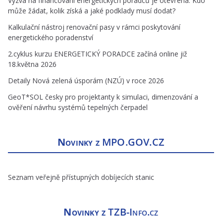
Výzva na financování energetických poradců je otevřena. Kdo
může žádat, kolik získá a jaké podklady musí dodat?
Kalkulační nástroj renovační pasy v rámci poskytování
energetického poradenství
2.cyklus kurzu ENERGETICKÝ PORADCE začíná online již
18.května 2026
Detaily Nová zelená úsporám (NZÚ) v roce 2026
GeoT*SOL česky pro projektanty k simulaci, dimenzování a
ověření návrhu systémů tepelných čerpadel
Novinky z
MPO.GOV.CZ
Seznam veřejně přístupných dobíjecích stanic
Novinky z
TZB-Info.cz