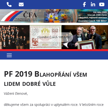
Přeskočit
na
obsah
Ocenění Czech 100 BEST
PF 2019 Blahopřání všem
lidem dobré vůle
Vážení členové,
děkujeme všem za spolupráci v uplynulém roce. V letošním roce