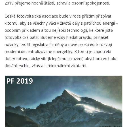
2019 přejeme hodně štěstí, zdraví a osobní spokojenosti.
Česká fotovoltaická asociace bude v roce příštím přispívat
k tomu, aby se všechny věci v životě děly s patřičnou energií –
osobním příkladem a tou nejlepší technologií, ke které jistě
fotovoltaická patří. Budeme vždy hledat pravdu, přinášet
novinky, tvořit legislativní změny a nové prostředí k rozvoji
moderní decentralizované energetiky. K tomu je zapotřebí
dobrý fotovoltaický vítr (k lepšímu chlazení) abychom vrcholu
dosáhli rychle, včas a s minimálními ztrátami.