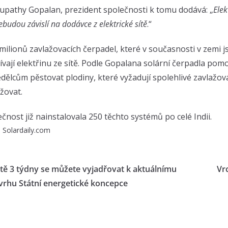
upathy Gopalan, prezident společnosti k tomu dodává: „
Ele
ebudou závislí na dodávce z elektrické sítě
.“
milionů zavlažovacích čerpadel, které v současnosti v zemi js
vají elektřinu ze sítě. Podle Gopalana solární čerpadla pom
ělcům pěstovat plodiny, které vyžadují spolehlivé zavlažován
ažovat.
čnost již nainstalovala 250 těchto systémů po celé Indii.
:
Solardaily.com
ště 3 týdny se můžete vyjadřovat k aktuálnímu
Vr
vrhu Státní energetické koncepce