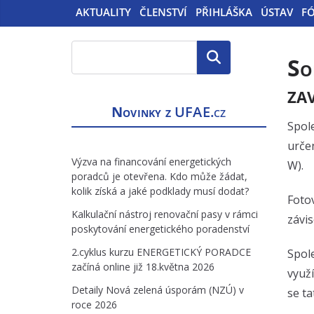
AKTUALITY
ČLENSTVÍ
PŘIHLÁŠKA
ÚSTAV
F
Hledat
So
za
Novinky z
UFAE.cz
Spole
určen
Výzva na financování energetických
W).
poradců je otevřena. Kdo může žádat,
kolik získá a jaké podklady musí dodat?
Fotov
Kalkulační nástroj renovační pasy v rámci
závis
poskytování energetického poradenství
2.cyklus kurzu ENERGETICKÝ PORADCE
Spole
začíná online již 18.května 2026
využí
Detaily Nová zelená úsporám (NZÚ) v
se ta
roce 2026