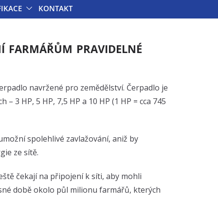
FIKACE
KONTAKT
ní farmářům pravidelné
čerpadlo navržené pro zemědělství. Čerpadlo je
h – 3 HP, 5 HP, 7,5 HP a 10 HP (1 HP = cca 745
umožní spolehlivé zavlažování, aniž by
gie ze sítě.
tě čekají na připojení k síti, aby mohli
asné době okolo půl milionu farmářů, kterých