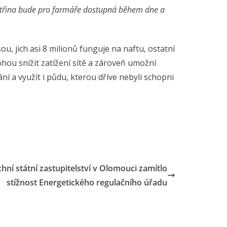
ktřina bude pro farmáře dostupná během dne a
ou, jich asi 8 milionů funguje na naftu, ostatní
ohou snížit zatížení sítě a zároveň umožní
í a využít i půdu, kterou dříve nebyli schopni
chní státní zastupitelství v Olomouci zamítlo
stížnost Energetického regulačního úřadu