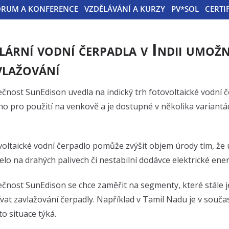
ÓRUM A KONFERENCE
VZDĚLÁVÁNÍ A KURZY
PV*SOL
CERTI
lární vodní čerpadla v Indii umož
vlažování
čnost SunEdison uvedla na indický trh fotovoltaické vodní 
o pro použití na venkově a je dostupné v několika variantác
oltaické vodní čerpadlo pomůže zvýšit objem úrody tím, že 
elo na drahých palivech či nestabilní dodávce elektrické ener
čnost SunEdison se chce zaměřit na segmenty, které stále ješ
vat zavlažování čerpadly. Například v Tamil Nadu je v souč
to situace týká.