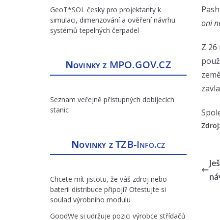
Pash
GeoT*SOL česky pro projektanty k
simulaci, dimenzování a ověření návrhu
oni n
systémů tepelných čerpadel
Z 26 
použí
Novinky z
MPO.GOV.CZ
zeměd
zavl
Seznam veřejně přístupných dobíjecích
stanic
Spole
Zdroj
Novinky z
TZB-Info.cz
Je
ná
Chcete mít jistotu, že váš zdroj nebo
baterii distribuce připojí? Otestujte si
soulad výrobního modulu
GoodWe si udržuje pozici výrobce střídačů