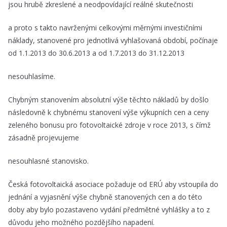
jsou hrubě zkreslené a neodpovídající reálné skutečnosti
a proto s takto navrženými celkovými měrnými investičními
náklady, stanovené pro jednotlivá vyhlašovaná období, počínaje
od 1.1.2013 do 30.6.2013 a od 1.7.2013 do 31.12.2013
nesouhlasíme.
Chybným stanovením absolutní výše těchto nákladů by došlo
následovně k chybnému stanovení výše výkupních cen a ceny
zeleného bonusu pro fotovoltaické zdroje v roce 2013, s čímž
zásadně projevujeme
nesouhlasné stanovisko.
Česká fotovoltaická asociace požaduje od ERÚ aby vstoupila do
jednání a vyjasnění výše chybně stanovených cen a do této
doby aby bylo pozastaveno vydání předmětné vyhlášky a to z
důvodu jeho možného pozdějšího napadení.