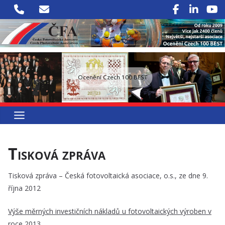
Přeskočit
na
obsah
Ocenění Czech 100 BEST
Tisková zpráva
Tisková zpráva – Česká fotovoltaická asociace, o.s., ze dne 9.
října 2012
Výše měrných investičních nákladů u fotovoltaických výroben v
roce 2013