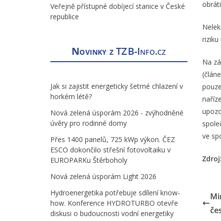
obrát
Veřejně přístupné dobíjecí stanice v České
republice
Nelek
rizik
Novinky z
TZB-Info.cz
Na záv
(člán
Jak si zajistit energeticky šetrné chlazení v
pouze
horkém létě?
naříz
upozo
Nová zelená úsporám 2026 - zvýhodněné
úvěry pro rodinné domy
spole
ve spo
Přes 1400 panelů, 725 kWp výkon. ČEZ
ESCO dokončilo střešní fotovoltaiku v
Zdroj
EUROPARKu Štěrboholy
Nová zelená úsporám Light 2026
Hydroenergetika potřebuje sdílení know-
Mi
how. Konference HYDROTURBO otevře
če
diskusi o budoucnosti vodní energetiky