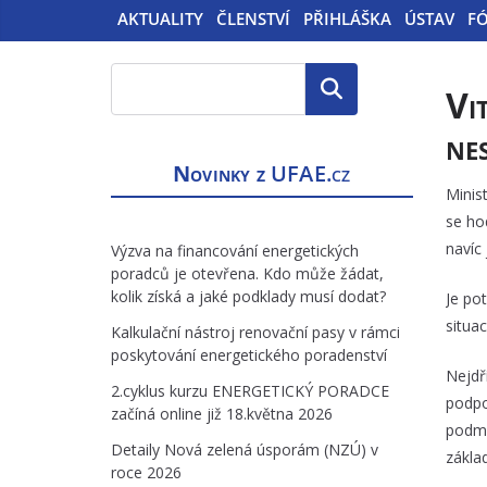
AKTUALITY
ČLENSTVÍ
PŘIHLÁŠKA
ÚSTAV
F
Hledat
Vi
ne
Novinky z
UFAE.cz
Minis
se ho
navíc
Výzva na financování energetických
poradců je otevřena. Kdo může žádat,
kolik získá a jaké podklady musí dodat?
Je po
situa
Kalkulační nástroj renovační pasy v rámci
poskytování energetického poradenství
Nejdř
2.cyklus kurzu ENERGETICKÝ PORADCE
podpo
začíná online již 18.května 2026
podmí
Detaily Nová zelená úsporám (NZÚ) v
zákla
roce 2026