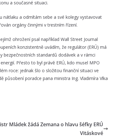
konu a současné situaci.
u nátlaku a odmítám sebe a své kolegy vystavovat
řován orgány činnými v trestním řízení.
ejímž ohrožení psal například Wall Street Journal
toupeních konzistentně uvádím, že regulátor (ERÚ) má
ly bezpečnostních standardů dodávek a v rámci
 energií. Přesto to byl právě ERÚ, kdo musel MPO
 roce: jednak šlo o složitou finanční situaci ve
dě působení poradce pana ministra Ing. Vladimíra Vlka
istr Mládek žádá Zemana o hlavu šéfky ERÚ
Vitáskové