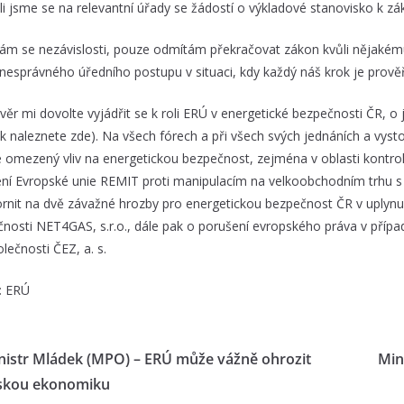
ili jsme se na relevantní úřady se žádostí o výkladové stanovisko k zá
ám se nezávislosti, pouze odmítám překračovat zákon kvůli nějakém
u nesprávného úředního postupu v situaci, kdy každý náš krok je prově
ěr mi dovolte vyjádřit se k roli ERÚ v energetické bezpečnosti ČR, o j
ek naleznete
zde
). Na všech fórech a při všech svých jednáních a vys
 omezený vliv na energetickou bezpečnost, zejména v oblasti kontro
ení Evropské unie REMIT proti manipulacím na velkoobchodním trhu s
rnit na dvě závažné hrozby pro energetickou bezpečnost ČR v uplynulém
čnosti NET4GAS, s.r.o., dále pak o porušení evropského práva v přípa
lečnosti ČEZ, a. s.
:
ERÚ
nistr Mládek (MPO) – ERÚ může vážně ohrozit
Min
skou ekonomiku