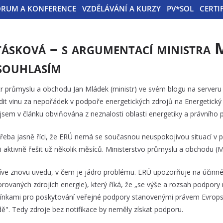
ÓRUM A KONFERENCE
VZDĚLÁVÁNÍ A KURZY
PV*SOL
CERTI
tásková – s argumentací ministra 
souhlasím
tr průmyslu a obchodu Jan Mládek (ministr) ve svém blogu na serveru
dit vinu za nepořádek v podpoře energetických zdrojů na Energetický
 jsem v článku obviňována z neznalosti oblasti energetiky a právního p
třeba jasně říci, že ERÚ nemá se současnou neuspokojivou situací v 
ci aktivně řešit už několik měsíců. Ministerstvo průmyslu a obchodu (
íve znovu uvedu, v čem je jádro problému. ERÚ upozorňuje na účinné z
rovaných zdrojích energie), který říká, že „se výše a rozsah podpory
nkami pro poskytování veřejné podpory stanovenými právem Evrops
dě". Tedy zdroje bez notifikace by neměly získat podporu.