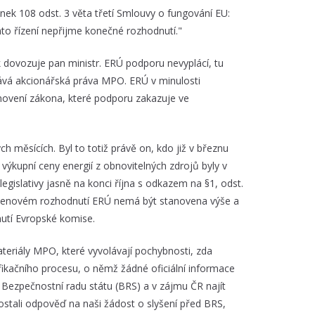
nek 108 odst. 3 věta třetí Smlouvy o fungování EU:
o řízení nepřijme konečné rozhodnutí."
 dovozuje pan ministr. ERÚ podporu nevyplácí, tu
nává akcionářská práva MPO. ERÚ v minulosti
ovení zákona, které podporu zakazuje ve
h měsících. Byl to totiž právě on, kdo již v březnu
e výkupní ceny energií z obnovitelných zdrojů byly v
egislativy jasně na konci října s odkazem na §1, odst.
v cenovém rozhodnutí ERÚ nemá být stanovena výše a
nutí Evropské komise.
ateriály MPO, které vyvolávají pochybnosti, zda
fikačního procesu, o němž žádné oficiální informace
 Bezpečnostní radu státu (BRS) a v zájmu ČR najít
ostali odpověď na naši žádost o slyšení před BRS,