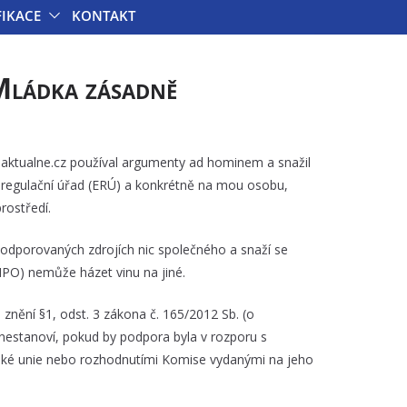
FIKACE
KONTAKT
Mládka zásadně
 aktualne.cz používal argumenty ad hominem a snažil
 regulační úřad (ERÚ) a konkrétně na mou osobu,
rostředí.
podporovaných zdrojích nic společného a snaží se
MPO) nemůže házet vinu na jiné.
nění §1, odst. 3 zákona č. 165/2012 Sb. (o
 nestanoví, pokud by podpora byla v rozporu s
ké unie nebo rozhodnutími Komise vydanými na jeho