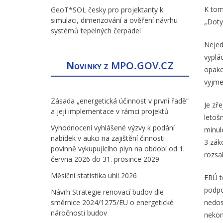
K tom
GeoT*SOL česky pro projektanty k
simulaci, dimenzování a ověření návrhu
„Doty
systémů tepelných čerpadel
Nejed
vyplá
Novinky z
MPO.GOV.CZ
opako
vyjme
Zásada „energetická účinnost v první řadě“
Je zře
a její implementace v rámci projektů
letoš
Vyhodnocení vyhlášené výzvy k podání
minul
nabídek v aukci na zajištění činnosti
3 zák
povinně vykupujícího plyn na období od 1.
rozsa
června 2026 do 31. prosince 2029
Měsíční statistika uhlí 2026
ERÚ t
podpo
Návrh Strategie renovací budov dle
směrnice 2024/1275/EU o energetické
nedos
náročnosti budov
nekon