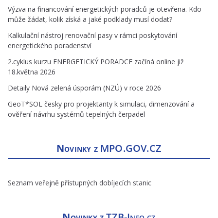
Výzva na financování energetických poradců je otevřena. Kdo
může žádat, kolik získá a jaké podklady musí dodat?
Kalkulační nástroj renovační pasy v rámci poskytování
energetického poradenství
2.cyklus kurzu ENERGETICKÝ PORADCE začíná online již
18.května 2026
Detaily Nová zelená úsporám (NZÚ) v roce 2026
GeoT*SOL česky pro projektanty k simulaci, dimenzování a
ověření návrhu systémů tepelných čerpadel
Novinky z
MPO.GOV.CZ
Seznam veřejně přístupných dobíjecích stanic
Novinky z
TZB-Info.cz