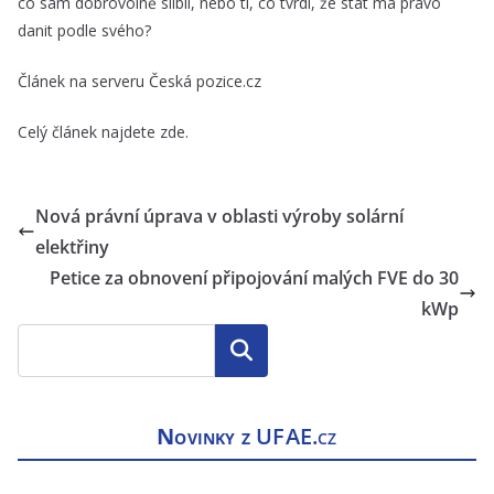
co sám dobrovolně slíbil, nebo ti, co tvrdí, že stát má právo
danit podle svého?
Článek na serveru Česká pozice.cz
Celý článek najdete
zde
.
Nová právní úprava v oblasti výroby solární
elektřiny
Petice za obnovení připojování malých FVE do 30
kWp
Hledat
Novinky z
UFAE.cz