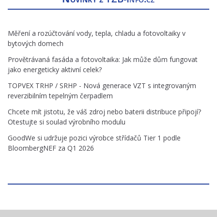
Měření a rozúčtování vody, tepla, chladu a fotovoltaiky v
bytových domech
Provětrávaná fasáda a fotovoltaika: Jak může dům fungovat
jako energeticky aktivní celek?
TOPVEX TRHP / SRHP - Nová generace VZT s integrovaným
reverzibilním tepelným čerpadlem
Chcete mít jistotu, že váš zdroj nebo baterii distribuce připojí?
Otestujte si soulad výrobního modulu
GoodWe si udržuje pozici výrobce střídačů Tier 1 podle
BloombergNEF za Q1 2026