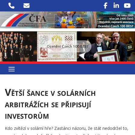
Přeskočit
na
obsah
Ocenění Czech 100 BEST
Větší šance v solárních
arbitrážích se připisují
investorům
Kdo zvítězí v solární hře? Zastánci názoru, že stát nedodržel to,