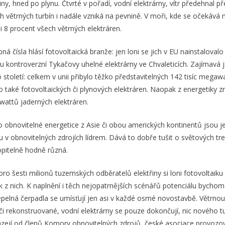
iny, hned po plynu. Čtvrté v pořadí, vodní elektrárny, vítr předehnal p
h větrných turbín i nadále vzniká na pevnině. V moři, kde se očekává m
i 8 procent všech větrných elektráren.
ná čísla hlásí fotovoltaická branže: jen loni se jich v EU nainstalo
u kontroverzní Tykačovy uhelné elektrárny ve Chvaleticích. Zajímavá js
 století: celkem v unii přibylo těžko představitelných 142 tisíc megaw
lo také fotovoltaických či plynových elektráren. Naopak z energetiky z
attů jaderných elektráren.
 o obnovitelné energetice z Asie či obou amerických kontinentů jsou 
u v obnovitelných zdrojích lídrem. Dává to dobře tušit o světových tre
pitelně hodně různá.
oro šesti milionů tuzemských odběratelů elektřiny si loni fotovoltaiku
k z nich. K naplnění i těch nejopatrnějších scénářů potenciálu bychom
Tepelná čerpadla se umísťují jen asi v každé osmé novostavbě. Větrnou 
či rekonstruované, vodní elektrárny se pouze dokončují, nic nového t
zejí od členů Komory obnovitelných zdrojů, české asociace provozov