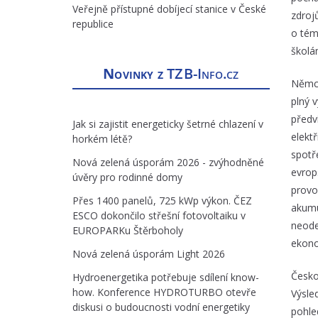
Veřejně přístupné dobíjecí stanice v České
zdroj
republice
o tém
školám
Novinky z
TZB-Info.cz
Němci
plný 
předv
Jak si zajistit energeticky šetrné chlazení v
elekt
horkém létě?
spotře
Nová zelená úsporám 2026 - zvýhodněné
evrop
úvěry pro rodinné domy
provo
Přes 1400 panelů, 725 kWp výkon. ČEZ
akumu
ESCO dokončilo střešní fotovoltaiku v
neode
EUROPARKu Štěrboholy
ekono
Nová zelená úsporám Light 2026
Česko
Hydroenergetika potřebuje sdílení know-
how. Konference HYDROTURBO otevře
Výsle
diskusi o budoucnosti vodní energetiky
pohle