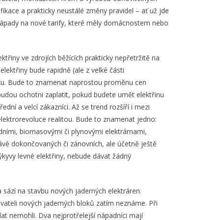
ikace a prakticky neustálé změny pravidel – ať už jde
nápady na nové tarify, které měly domácnostem nebo
řiny ve zdrojích běžících prakticky nepřetržitě na
ektřiny bude rapidně (ale z velké části
roku. Bude to znamenat naprostou proměnu cen
budou ochotni zaplatit, pokud budete umět elektřinu
ní a velcí zákazníci. Až se trend rozšíří i mezi
lektrorevoluce realitou. Bude to znamenat jedno:
dními, biomasovými či plynovými elektrárnami,
ávě dokončovaných či zánovních, ale účetně ještě
kyvy levné elektřiny, nebude dávat žádný
sází na stavbu nových jaderných elektráren.
ateli nových jaderných bloků zatím neznáme. Při
at nemohli. Dva nejprotřelejší nápadníci mají