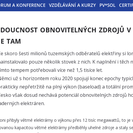
ÓRUM A KONFERENCE
VZDĚLÁVÁNÍ A KURZY
PV*SOL
CERTI
doucnost obnovitelných zdrojů v Č
me tam
e skoro šesti milionů tuzemských odběratelů elektřiny si lon
ainstalovalo pouze několik stovek z nich. K naplnění i těch
ímto tempem potřebovali více než 1,5 tisíce let.
ěmci už s horizontem roku 2020 spojují konec epochy typick
rakticky nepřetržitě na plný výkon (baseload) a totální pr
esko však dosud nechává potenciál obnovitelných zdrojů h
aderných elektráren.
loni přibyly větrné elektrárny o výkonu přes 12 tisíc megawattů, to je
lovanou kapacitou větrné elektrárny předběhly uhelné zdroje a staly