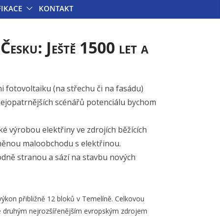
FIKACE
KONTAKT
esku: Ještě 1500 let a
i fotovoltaiku (na střechu či na fasádu)
 nejopatrnějších scénářů potenciálu bychom
é výrobou elektřiny ve zdrojích běžících
oměnou maloobchodu s elektřinou.
odně stranou a sází na stavbu nových
 výkon přibližně 12 bloků v Temelíně. Celkovou
 se druhým nejrozšířenějším evropským zdrojem