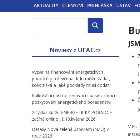
AKTUALITY
ČLENSTVÍ
PŘIHLÁŠKA
ÚSTAV
F
Hledat
Bu
js
Novinky z
UFAE.cz
Z
n
Výzva na financování energetických
t
poradců je otevřena. Kdo může žádat,
N
kolik získá a jaké podklady musí dodat?
p
Kalkulační nástroj renovační pasy v rámci
Č
poskytování energetického poradenství
j
2.cyklus kurzu ENERGETICKÝ PORADCE
začíná online již 18.května 2026
V EU 
Detaily Nová zelená úsporám (NZÚ) v
insta
roce 2026