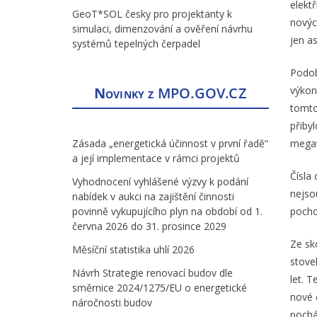
elektř
GeoT*SOL česky pro projektanty k
novýc
simulaci, dimenzování a ověření návrhu
jen as
systémů tepelných čerpadel
Podob
Novinky z
MPO.GOV.CZ
výkon
tomto
přiby
Zásada „energetická účinnost v první řadě“
megaw
a její implementace v rámci projektů
Čísla
Vyhodnocení vyhlášené výzvy k podání
nejso
nabídek v aukci na zajištění činnosti
povinně vykupujícího plyn na období od 1.
pocho
června 2026 do 31. prosince 2029
Ze sk
Měsíční statistika uhlí 2026
stove
Návrh Strategie renovací budov dle
let. 
směrnice 2024/1275/EU o energetické
nové 
náročnosti budov
pochá