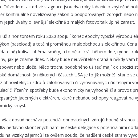
ů. Důvodem tak drtivé stagnace jsou dva roky tahanic o zbytečné notif
ěř kontinuálně novelizovaný zákon o podporovaných zdrojích nebo 
 jejich úvahy o levnější elektřině z malých fotovoltaik úplně zarazit.
 už s horizontem roku 2020 spojují konec epochy typické výrobou elekt
výkon (baseload) a totální proměnou maloobchodu s elektřinou. Cena el
ídatelně) kolísat oběma směry, a to několikrát během dne, týdne i 
řiny, jak je známe dnes. Někdy bude neuvěřitelně drahá a někdy vám 
bovat nebo uložit. Něco trochu podobného už teď mají k dispozici střed
ské domácnosti (v některých částech USA je to již možné), stane se e
z obnovitelných zdrojů zálohovaných či vyrovnávaných říditelnými vo
lací či řízením spotřeby bude ekonomicky nejvýhodnější a provoz pr
psaných jaderných elektráren, které nebudou schopny reagovat na vý
mický smysl.
 však dosud nechává potenciál obnovitelných zdrojů hodně stranou a 
dky nedávno skončených námluv české delegace s potenciálními dodav
du na vizitky zájemců lze ovšem soudit, že nadšení české strany vyvol