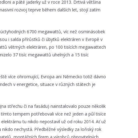
ředloni a páté jaderky už v roce 2013. Drtivá většina
asivní rozvoj teprve během dalších let, stojí zatím
valo úctyhodných 6700 megawattů, víc než osminásobek
ou i salda přírůstků či úbytků elektráren v Evropě v
attů větrných elektráren, po 100 tisících megawattech
mizelo 37 tisíc megawattů uhelných a 15 tisíc
ještě více ohromující, Evropa ani Německo totiž dávno
ndech v energetice, situace v různých státech je
 (na střechu či na fasádu) nainstalovalo pouze několik
 tímto tempem potřebovali více než jeden a půl tisíce
elektrárnu tu nikdo nepostavil už od roku 2014. Ať už
u nikdo nechystá. Předběžné výsledky za loňský rok
atelů, montážních firem a výrobců obnovitelných