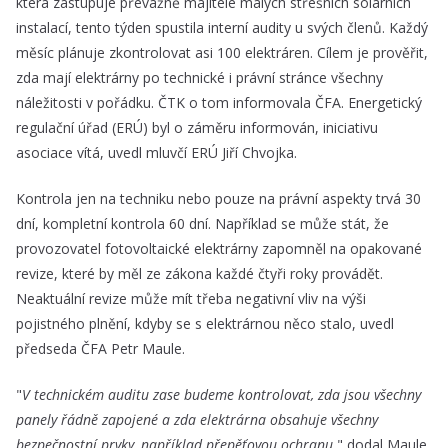
která zastupuje převážně majitele malých střešních solárních
instalací, tento týden spustila interní audity u svých členů. Každý
měsíc plánuje zkontrolovat asi 100 elektráren. Cílem je prověřit,
zda mají elektrárny po technické i právní stránce všechny
náležitosti v pořádku. ČTK o tom informovala ČFA. Energetický
regulační úřad (ERÚ) byl o záměru informován, iniciativu
asociace vítá, uvedl mluvčí ERÚ Jiří Chvojka.
Kontrola jen na techniku nebo pouze na právní aspekty trvá 30
dní, kompletní kontrola 60 dní. Například se může stát, že
provozovatel fotovoltaické elektrárny zapomněl na opakované
revize, které by měl ze zákona každé čtyři roky provádět.
Neaktuální revize může mít třeba negativní vliv na výši
pojistného plnění, kdyby se s elektrárnou něco stalo, uvedl
předseda ČFA Petr Maule.
"
V technickém auditu zase budeme kontrolovat, zda jsou všechny
panely řádně zapojené a zda elektrárna obsahuje všechny
bezpečnostní prvky, například přepěťovou ochranu
," dodal Maule.