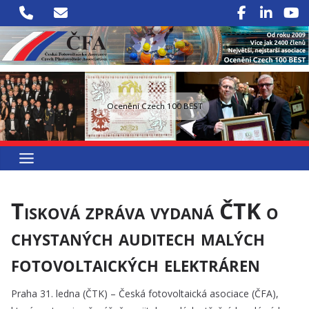
Přeskočit
na
obsah
Ocenění Czech 100 BEST
Tisková zpráva vydaná ČTK o
chystaných auditech malých
fotovoltaických elektráren
Praha 31. ledna (ČTK) – Česká fotovoltaická asociace (ČFA),